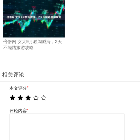
倍倍网 女大9月独闯威海，2天
不绕路旅游攻略
相关评论
本文评分
*
评论内容
*