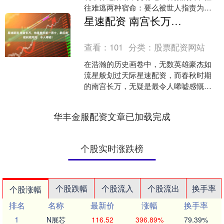
往难逃两种宿命：要么被世人指责为祸
国殃民的红颜祸水，要么被后人惋惜为
星速配资 南宫长万，他是春秋第一勇士，最后竟被剁成肉泥，令人唏嘘！
命途多舛的薄命佳人。今天....
查看：
101
分类：
股票配资网站
在浩瀚的历史画卷中，无数英雄豪杰如
流星般划过天际星速配资，而春秋时期
的南宫长万，无疑是最令人唏嘘感慨的
悲剧英雄。这位被誉为春秋第一勇士的
猛将，天生神力，能徒手举....
华丰金服配资文章已加载完成
个股实时涨跌榜
个股跌幅
个股流入
个股流出
换手率
个股涨幅
排名
名称
最新价
涨幅
换手率
1
N展芯
116.52
396.89%
79.39%