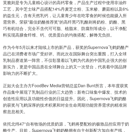
芙脆则是专为儿童精心设计的高钙零食，产品生产过程中使用非油炸
工艺，其中芝士味产品搭配14%丹麦芝士粉、玉米糁、蘑菇粉以及6%
的益生元，含有天然乳钙，让儿童青少年在吃零食的时候也能摄入所
需营养。荣获"最佳奶酪推荐奖"的高纤黑巧乳酪则将奶粉、奶酪、黑
巧有机结合，完全不含代可可脂、植脂末、防腐剂等成分，以干净配
料实现高膳食纤维、钙、优质蛋白的均衡搭配，解馋无负担。
作为今年5月以来才陆续上市的新产品，获奖的Supernova飞鹤奶酪产
品已在消费者市场广受好评。而此次在国际舞台突出重围，打入全球
乳制品赛道第一阵营，不仅彰显着以飞鹤为代表的中国乳企强大的创
新实力，更是中国品质在全球舞台上的又一次登台，代表着中国品牌
影响力的不断扩大。
正如大会主办方FoodBev Media营销总监Dan Bunt所言，本年度获奖
作品集中展现了乳制品行业的三大趋势：新奇口味集中爆发、技术的
创造性应用以及功能性价值的日益提升。因此，Supernova飞鹤奶酪
的获奖与飞鹤深厚的技术积累和对全生命周期功能营养需求的精准洞
察息息相关。
依托北纬47°自有牧场的优质奶源，飞鹤将婴配粉的极致品控应用于奶
酪生产。目前，Supernova飞鹤奶酪拥有自主创新配方加自有产线，