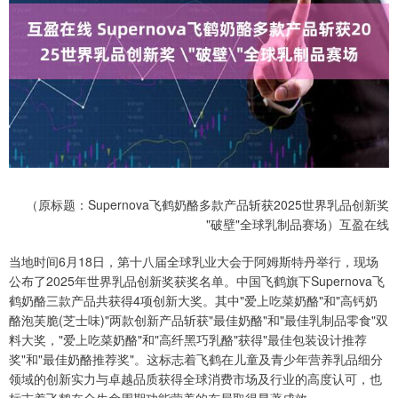
（原标题：Supernova飞鹤奶酪多款产品斩获2025世界乳品创新奖
"破壁"全球乳制品赛场）互盈在线
当地时间6月18日，第十八届全球乳业大会于阿姆斯特丹举行，现场
公布了2025年世界乳品创新奖获奖名单。中国飞鹤旗下Supernova飞
鹤奶酪三款产品共获得4项创新大奖。其中"爱上吃菜奶酪"和"高钙奶
酪泡芙脆(芝士味)"两款创新产品斩获"最佳奶酪"和"最佳乳制品零食"双
料大奖，"爱上吃菜奶酪"和"高纤黑巧乳酪"获得"最佳包装设计推荐
奖"和"最佳奶酪推荐奖"。这标志着飞鹤在儿童及青少年营养乳品细分
领域的创新实力与卓越品质获得全球消费市场及行业的高度认可，也