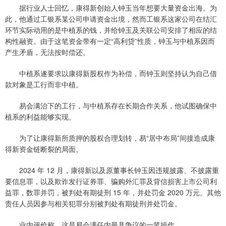
据行业人士回忆，康得新创始人钟玉当年想要大量资金出海。为
此，他通过工银系某公司申请资金出境，然而工银系这家公司在结汇
环节实际动用的是中植系的钱，并给钟玉及关联公司安排了相应的结
构性融资。由于这笔资金带有一定“高利贷”性质，钟玉与中植系因而
产生矛盾，无法按时偿还。
中植系遂要求以康得新股权作为补偿，而钟玉则坚持认为自己借
款对象是工行而非中植。
易会满治下的工行，与中植系存在长期合作关系，他试图确保中
植系的利益能够实现。
为了让康得新所质押的股权合理划转，易“居中布局”间接造成康
得新资金链断裂的局面。
2024 年 12 月，康得新以及原董事长钟玉因违规披露、不披露重
要信息罪，以及欺诈发行证券罪、骗购外汇罪及背信损害上市公司利
益罪，数罪并罚，被判处有期徒刑 15 年，并处罚金 2020 万元。其他
责任人员因参与相关犯罪分别被判处有期徒刑并处罚金。
业内评价称，这是易会满任内最具争议的一笔操作。