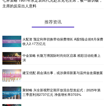
七界策略 1951年永定农民代兄赴京见毛主席，被一眼识破，
主席的反应出人意料
推荐资讯
火配资 预定利率切换带动保费增长 A股5险企前8月保费
收入2.17万亿元
中金策略 长隆万博国际时尚街区启幕 精彩活动轮番上
演​
建宝优配 易会满出事，或涉康得新案与温州金改腐败案
聚财略 兴全新视野定期开放混合型发起式：2025年第
三季度利润2737亿元 净值增长率3703%