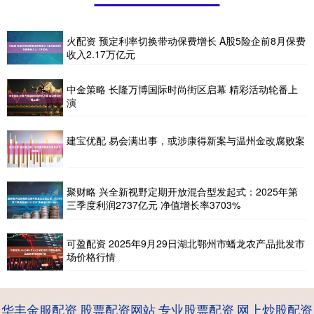
火配资 预定利率切换带动保费增长 A股5险企前8月保费
收入2.17万亿元
中金策略 长隆万博国际时尚街区启幕 精彩活动轮番上
演​
建宝优配 易会满出事，或涉康得新案与温州金改腐败案
聚财略 兴全新视野定期开放混合型发起式：2025年第
三季度利润2737亿元 净值增长率3703%
可盈配资 2025年9月29日湖北鄂州市蟠龙农产品批发市
场价格行情
华丰金服配资
股票配资网站
专业股票配资
网上炒股配资