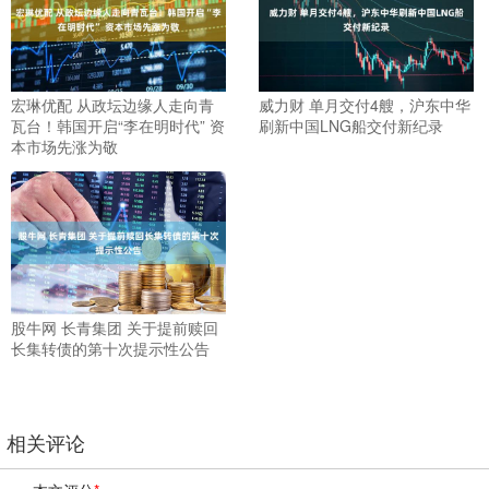
宏琳优配 从政坛边缘人走向青
威力财 单月交付4艘，沪东中华
瓦台！韩国开启“李在明时代” 资
刷新中国LNG船交付新纪录
本市场先涨为敬
股牛网 长青集团 关于提前赎回
长集转债的第十次提示性公告
相关评论