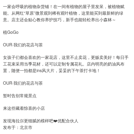
一家会呼吸的植物杂货铺！在一间有植物的屋子里发呆，被植物赋
能。从网红“草原”微景观到稀有观叶植物，这里能买到最新鲜的绿
意。店主还会贴心教你养护技巧，新手也能轻松养出小森林～
植GoGo
OUR·我们的花店与茶
女孩子们都会喜欢的一家花店，这里不止卖花，更贩卖美好！每日手
工花束采用当季花材，还可以定制专属花礼。店内明亮的奶油风布
置，随便一拍都是ins风大片，妥妥的下午茶打卡地！
OUR·我们的花店与茶
暂时告别常规景点
来这些藏着惊喜的小店
发现海拉尔更细腻的模样吧❤️优配合伙人
发布于：北京市