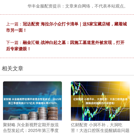
华丰金服配资提示：文章来自网络，不代表本站观点。
上一篇：
冠达配资 海拉尔小众打卡清单｜这5家宝藏店铺，藏着城
市另一面！
下一篇：
融金汇银 战神白起之墓：因施工墓道意外被发现，打开
后专家傻眼！
相关文章
聚财略 兴全新视野定期开放混
亿财配资 小洞不补，大洞吃
合型发起式：2025年第三季度
苦！大连口腔医生提醒龋齿问题