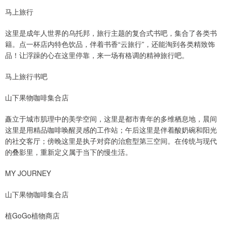
马上旅行
这里是成年人世界的乌托邦，旅行主题的复合式书吧，集合了各类书
籍。点一杯店内特色饮品，伴着书香“云旅行”，还能淘到各类精致饰
品！让浮躁的心在这里停靠，来一场有格调的精神旅行吧。
马上旅行书吧
山下果物咖啡集合店
矗立于城市肌理中的美学空间，这里是都市青年的多维栖息地，晨间
这里是用精品咖啡唤醒灵感的工作站；午后这里是伴着酸奶碗和阳光
的社交客厅；傍晚这里是执子对弈的治愈型第三空间。在传统与现代
的叠影里，重新定义属于当下的慢生活。
MY JOURNEY
山下果物咖啡集合店
植GoGo植物商店