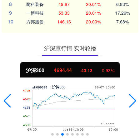
8
耐科装备
49.67
20.01%
6.83%
9
一博科技
53.33
20.01%
17.26%
10
方邦股份
146.16
20.00%
7.68%
沪深京行情 实时轮播
.44
北证50
1134.
43.13
0.93%