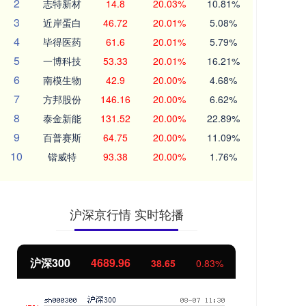
2
志特新材
14.8
20.03%
10.81%
3
近岸蛋白
46.72
20.01%
5.08%
4
毕得医药
61.6
20.01%
5.79%
5
一博科技
53.33
20.01%
16.21%
6
南模生物
42.9
20.00%
4.68%
7
方邦股份
146.16
20.00%
6.62%
8
泰金新能
131.52
20.00%
22.89%
9
百普赛斯
64.75
20.00%
11.09%
10
锴威特
93.38
20.00%
1.76%
沪深京行情 实时轮播
沪深300
4689.96
北
38.65
0.83%