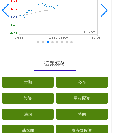
话题标签
大咖
公布
险资
星火配资
法国
特朗
基本面
泰兴隆配资