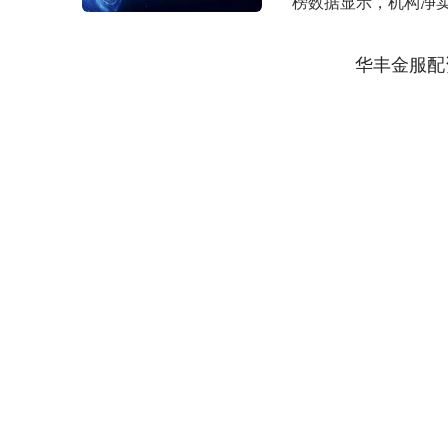
榜数据显示，机构净卖出1
华丰金服配
上证指数
3919.51
20
1.27%
19.16
0.