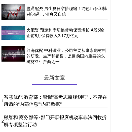
盈通配资 男生夏日穿搭秘籍！纯色T+休闲裤
+帆布鞋，清爽又自信！
火配资 预定利率切换带动保费增长 A股5险
企前8月保费收入2.17万亿元
红海优配 中科磁业：公司主要从事永磁材料
的研发、生产和销售，是目前国内重要的永
磁材料生产商之一
最新文章
智慧优配 教育部：警惕“高考志愿规划师”，不存在
1
所谓的“内部信息”“内部数据”
融智和 商务部等7部门开展报废机动车非法回收拆
2
解专项整治行动