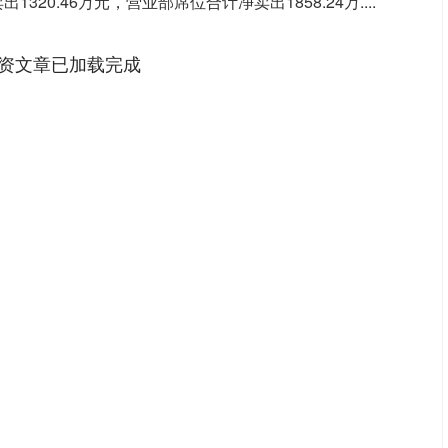
320.46万元，营业部席位合计净卖出1858.24万....
资文章已加载完成
深证成指
14295.08
49%
184.96
1.31%