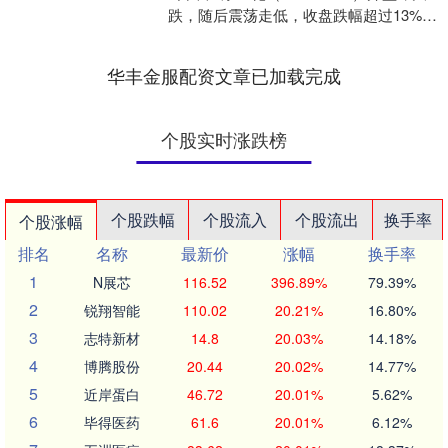
跌，随后震荡走低，收盘跌幅超过13%。
而在5月25日至6月3日，该股五个交易
日....
华丰金服配资文章已加载完成
个股实时涨跌榜
个股跌幅
个股流入
个股流出
换手率
个股涨幅
排名
名称
最新价
涨幅
换手率
1
N展芯
116.52
396.89%
79.39%
2
锐翔智能
110.02
20.21%
16.80%
3
志特新材
14.8
20.03%
14.18%
4
博腾股份
20.44
20.02%
14.77%
5
近岸蛋白
46.72
20.01%
5.62%
6
毕得医药
61.6
20.01%
6.12%