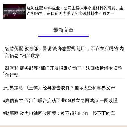
红海优配 中科磁业：公司主要从事永磁材料的研发、生
产和销售，是目前国内重要的永磁材料生产商之一
最新文章
智慧优配 教育部：警惕“高考志愿规划师”，不存在所谓的“内
1
部信息”“内部数据”
融智和 商务部等7部门开展报废机动车非法回收拆解专项整
2
治行动
七界策略 《三体》经典警告成真？国际太空科学界发声
3
嘉信资本 五部门联合启动工业5G独立专网试点 一图读懂
4
财新网 动力电池回收困境：换不起的电池，停不下的车
5