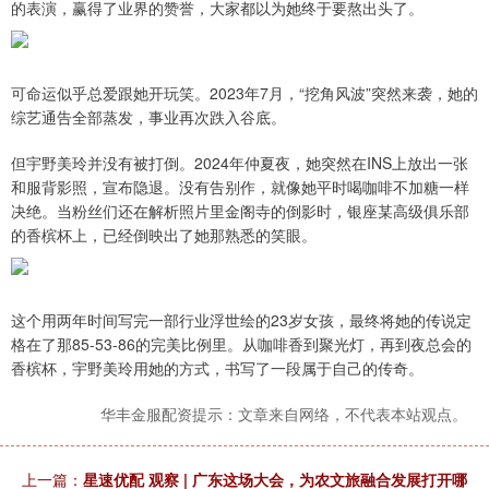
的表演，赢得了业界的赞誉，大家都以为她终于要熬出头了。
可命运似乎总爱跟她开玩笑。2023年7月，“挖角风波”突然来袭，她的
综艺通告全部蒸发，事业再次跌入谷底。
但宇野美玲并没有被打倒。2024年仲夏夜，她突然在INS上放出一张
和服背影照，宣布隐退。没有告别作，就像她平时喝咖啡不加糖一样
决绝。当粉丝们还在解析照片里金阁寺的倒影时，银座某高级俱乐部
的香槟杯上，已经倒映出了她那熟悉的笑眼。
这个用两年时间写完一部行业浮世绘的23岁女孩，最终将她的传说定
格在了那85-53-86的完美比例里。从咖啡香到聚光灯，再到夜总会的
香槟杯，宇野美玲用她的方式，书写了一段属于自己的传奇。
华丰金服配资提示：文章来自网络，不代表本站观点。
上一篇：
星速优配 观察 | 广东这场大会，为农文旅融合发展打开哪