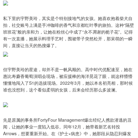
私下里的宇野美玲，其实是个特别接地气的女孩。她喜欢抱着柴犬自
拍，社交账号上满是手冲咖啡的香气和京都红叶季的旅拍。这种“隔壁
班班花”般的亲和力，让她在粉丝心中成了“永不凋谢的栀子花”。记得
有一次直播，她展示料理手艺时，围裙带子突然松开，那呆萌的一瞬
间，直接让当天的热搜爆了。
但宇野美玲的星途，却并不是一帆风顺的。高中时代优配速至，她在
惠比寿麝香葡萄演唱会现场，被应援棒的海洋晃花了眼，就这样懵懵
懂懂地闯入了S1的选拔现场。2022年3月，她以本名初亮相，那时候
谁也没想到，这个看似柔弱的女孩，后来会经历那么多波澜。
先是原属的事务所FortyFour Management爆出经纪人携款潜逃的丑
闻，让她的事业一度陷入低谷。同年12月，她带着新艺名转投
Arrows，想要重新开始。在《护士×病患》中，她那段从隐忍到爆发