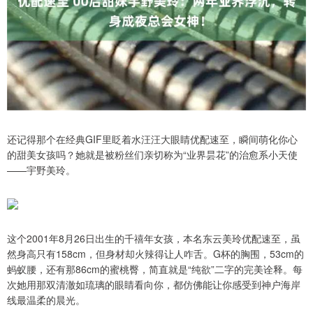
还记得那个在经典GIF里眨着水汪汪大眼睛优配速至，瞬间萌化你心
的甜美女孩吗？她就是被粉丝们亲切称为“业界昙花”的治愈系小天使
——宇野美玲。
这个2001年8月26日出生的千禧年女孩，本名东云美玲优配速至，虽
然身高只有158cm，但身材却火辣得让人咋舌。G杯的胸围，53cm的
蚂蚁腰，还有那86cm的蜜桃臀，简直就是“纯欲”二字的完美诠释。每
次她用那双清澈如琉璃的眼睛看向你，都仿佛能让你感受到神户海岸
线最温柔的晨光。