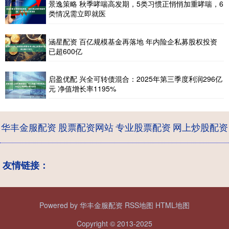
景逸策略 秋季哮喘高发期，5类习惯正悄悄加重哮喘，6
类情况需立即就医
涵星配资 百亿规模基金再落地 年内险企私募股权投资
已超600亿
启盈优配 兴全可转债混合：2025年第三季度利润296亿
元 净值增长率1195%
华丰金服配资
股票配资网站
专业股票配资
网上炒股配资
友情链接：
Powered by
华丰金服配资
RSS地图
HTML地图
Copyright
© 2013-2025