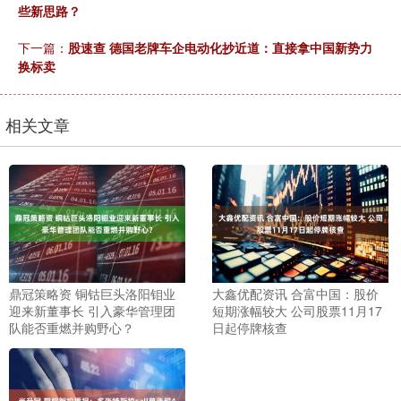
些新思路？
下一篇：
股速查 德国老牌车企电动化抄近道：直接拿中国新势力
换标卖
相关文章
鼎冠策略资 铜钴巨头洛阳钼业
大鑫优配资讯 合富中国：股价
迎来新董事长 引入豪华管理团
短期涨幅较大 公司股票11月17
队能否重燃并购野心？
日起停牌核查