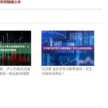
报时间陆续公布
中秋，沪上中秋仪式感
贝贝查 金铲铲S16赛季来啦！符文
海第一食品备好团圆
大陆传说再起！