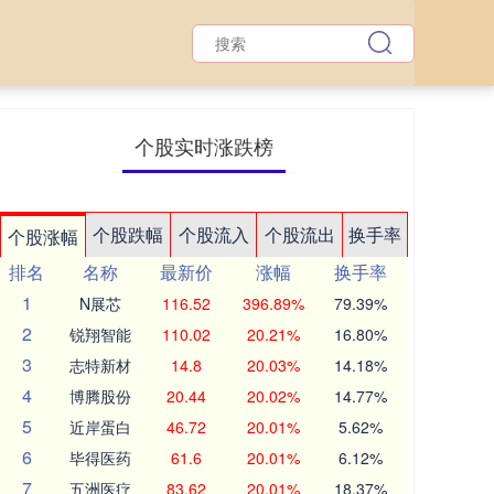
个股实时涨跌榜
个股跌幅
个股流入
个股流出
换手率
个股涨幅
排名
名称
最新价
涨幅
换手率
1
N展芯
116.52
396.89%
79.39%
2
锐翔智能
110.02
20.21%
16.80%
3
志特新材
14.8
20.03%
14.18%
4
博腾股份
20.44
20.02%
14.77%
5
近岸蛋白
46.72
20.01%
5.62%
6
毕得医药
61.6
20.01%
6.12%
7
五洲医疗
83.62
20.01%
18.37%