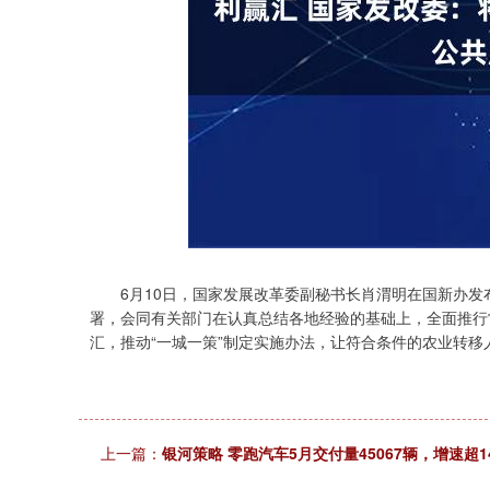
深证成指
14311.01
.68
1.02%
200.89
1
6月10日，国家发展改革委副秘书长肖渭明在国新办发
署，会同有关部门在认真总结各地经验的基础上，全面推行
汇，推动“一城一策”制定实施办法，让符合条件的农业转
上一篇：
银河策略 零跑汽车5月交付量45067辆，增速超1