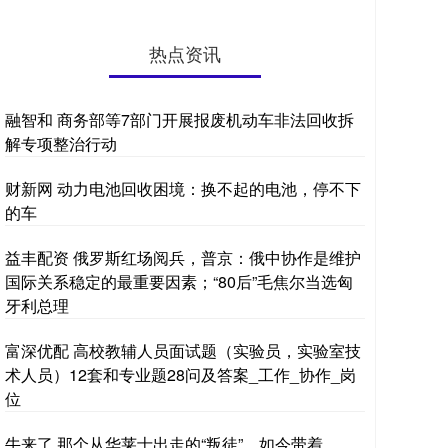
热点资讯
融智和 商务部等7部门开展报废机动车非法回收拆
解专项整治行动
财新网 动力电池回收困境：换不起的电池，停不下
的车
益丰配资 俄罗斯红场阅兵，普京：俄中协作是维护
国际关系稳定的最重要因素；“80后”毛焦尔当选匈
牙利总理
富深优配 高校教辅人员面试题（实验员，实验室技
术人员）12套和专业题28问及答案_工作_协作_岗
位
牛来了 那个从华莱士出走的“叛徒”，如今带着