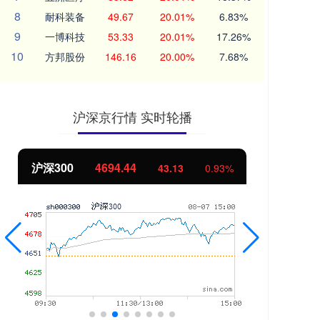
8
耐科装备
49.67
20.01%
6.83%
9
一博科技
53.33
20.01%
17.26%
10
方邦股份
146.16
20.00%
7.68%
沪深京行情 实时轮播
北证50
1134.24
创
11.37
1.01%