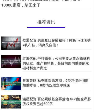
10000家店，杀回来了
推荐资讯
盈通配资 男生夏日穿搭秘籍！纯色T+休闲裤
+帆布鞋，清爽又自信！
红海优配 中科磁业：公司主要从事永磁材料
的研发、生产和销售，是目前国内重要的永
磁材料生产商之一
景逸策略 秋季哮喘高发期，5类习惯正悄悄
加重哮喘，6类情况需立即就医
涵星配资 百亿规模基金再落地 年内险企私募
股权投资已超600亿