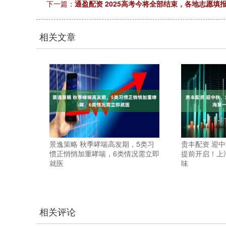
下一篇：
通盈配资 2025高考今将全部结束，各地志愿填
相关文章
景逸策略 秋季哮喘高发期，5类习
贵丰配资 迎
惯正悄悄加重哮喘，6类情况需立即
提前开启！上
就医
味
相关评论